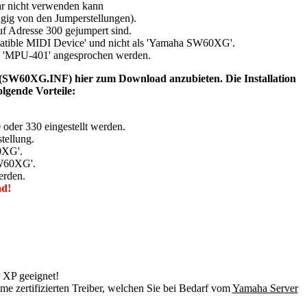
 nicht verwenden kann
gig von den Jumperstellungen).
uf Adresse 300 gejumpert sind.
patible MIDI Device' und nicht als 'Yamaha SW60XG'.
 'MPU-401' angesprochen werden.
le (SW60XG.INF) hier zum Download anzubieten. Die Installation
gende Vorteile:
oder 330 eingestellt werden.
tellung.
0XG'.
SW60XG'.
erden.
nd!
r XP geeignet!
me zertifizierten Treiber, welchen Sie bei Bedarf vom
Yamaha Server