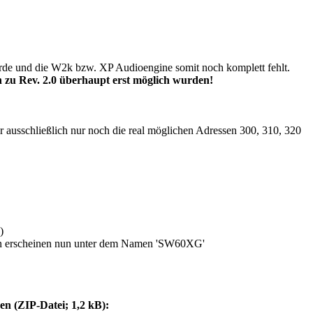
urde und die W2k bzw. XP Audioengine somit noch komplett fehlt.
n zu Rev. 2.0 überhaupt erst möglich wurden!
usschließlich nur noch die real möglichen Adressen 300, 310, 320
)
n erscheinen nun unter dem Namen 'SW60XG'
n (ZIP-Datei; 1,2 kB):