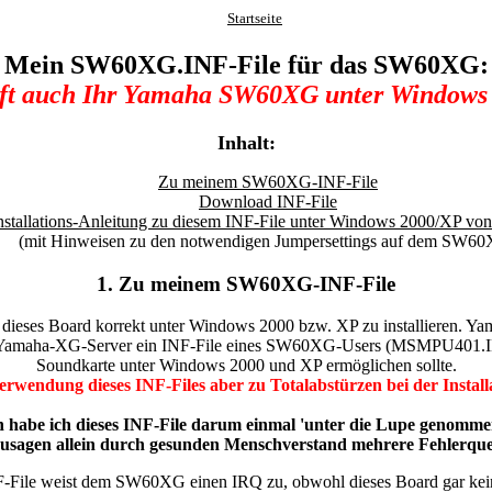
Startseite
Mein SW60XG.INF-File für das SW60XG:
ft auch Ihr Yamaha SW60XG unter Windows
Inhalt:
Zu meinem SW60XG-INF-File
Download INF-File
nstallations-Anleitung zu diesem INF-File unter Windows 2000/XP von
(mit Hinweisen zu den notwendigen Jumpersettings auf dem SW6
1. Zu meinem SW60XG-INF-File
es Board korrekt unter Windows 2000 bzw. XP zu installieren. Yamaha
 Yamaha-XG-Server ein INF-File eines SW60XG-Users (MSMPU401.INF) 
Soundkarte unter Windows 2000 und XP ermöglichen sollte.
Verwendung dieses INF-Files aber zu Totalabstürzen bei der Insta
abe ich dieses INF-File darum einmal 'unter die Lupe genommen' 
zusagen allein durch gesunden Menschverstand mehrere Fehlerquel
F-File weist dem SW60XG einen IRQ zu, obwohl dieses Board gar kei