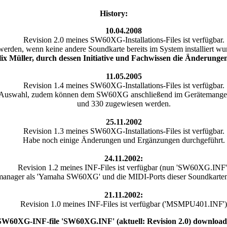
History:
10.04.2008
Revision 2.0 meines SW60XG-Installations-Files ist verfügbar.
werden, wenn keine andere Soundkarte bereits im System installiert w
lix Müller, durch dessen Initiative und Fachwissen die Änderunge
11.05.2005
Revision 1.4 meines SW60XG-Installations-Files ist verfügbar.
r Auswahl, zudem können dem SW60XG anschließend im Gerätemanger a
und 330 zugewiesen werden.
25.11.2002
Revision 1.3 meines SW60XG-Installations-Files ist verfügbar.
Habe noch einige Änderungen und Ergänzungen durchgeführt.
24.11.2002:
Revision 1.2 meines INF-Files ist verfügbar (nun 'SW60XG.INF'
anager als 'Yamaha SW60XG' und die MIDI-Ports dieser Soundkarte
21.11.2002:
Revision 1.0 meines INF-Files ist verfügbar ('MSMPU401.INF')
SW60XG-INF-file 'SW60XG.INF' (aktuell: Revision 2.0) downloade