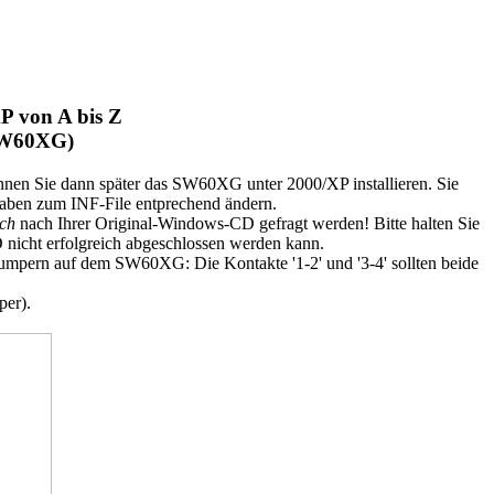
XP von A bis Z
 SW60XG)
können Sie dann später das SW60XG unter 2000/XP installieren. Sie
gaben zum INF-File entprechend ändern.
och
nach Ihrer Original-Windows-CD gefragt werden! Bitte halten Sie
CD nicht erfolgreich abgeschlossen werden kann.
2 Jumpern auf dem SW60XG: Die Kontakte '1-2' und '3-4' sollten beide
per).