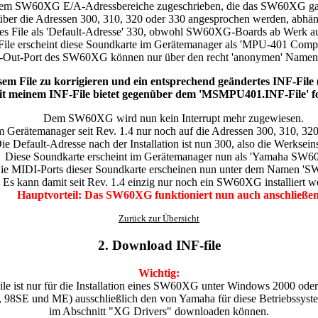
m SW60XG E/A-Adressbereiche zugeschrieben, die das SW60XG gar
über die Adressen 300, 310, 320 oder 330 angesprochen werden, abhän
ieses File als 'Default-Adresse' 330, obwohl SW60XG-Boards ab Werk a
File erscheint diese Soundkarte im Gerätemanager als 'MPU-401 Com
-Out-Port des SW60XG können nur über den recht 'anonymen' Namen
iesem File zu korrigieren und ein entsprechend geändertes INF-Fi
 meinem INF-File bietet gegenüber dem 'MSMPU401.INF-File' fol
Dem SW60XG wird nun kein Interrupt mehr zugewiesen.
rätemanager seit Rev. 1.4 nur noch auf die Adressen 300, 310, 320 
ie Default-Adresse nach der Installation ist nun 300, also die Werkseins
Diese Soundkarte erscheint im Gerätemanager nun als 'Yamaha SW6
ie MIDI-Ports dieser Soundkarte erscheinen nun unter dem Namen '
Es kann damit seit Rev. 1.4 einzig nur noch ein SW60XG installiert w
Hauptvorteil: Das SW60XG funktioniert nun auch anschließe
Zurück zur Übersicht
2. Download INF-file
Wichtig:
le ist nur für die Installation eines SW60XG unter Windows 2000 ode
8, 98SE und ME) ausschließlich den von Yamaha für diese Betriebssyste
im Abschnitt "XG Drivers" downloaden können.