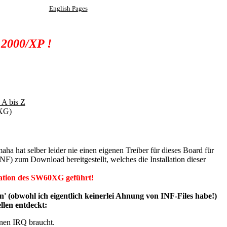
English Pages
 2000/XP !
 A bis Z
0XG)
 hat selber leider nie einen eigenen Treiber für dieses Board für
zum Download bereitgestellt, welches die Installation dieser
llation des SW60XG geführt!
(obwohl ich eigentlich keinerlei Ahnung von INF-Files habe!)
len entdeckt:
nen IRQ braucht.