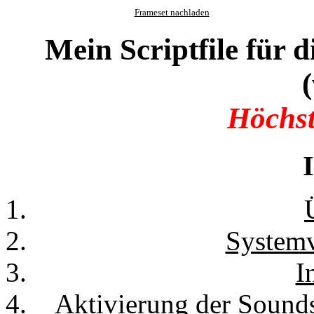
Frameset nachladen
Mein Scriptfile fü
(
Höchst
Systemv
I
Aktivierung der Sound