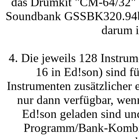
das Drumkit "CM-64/32" s
Soundbank GSSBK320.94b n
darum 
4. Die jeweils 128 Instru
16 in Ed!son) sind f
Instrumenten zusätzlicher
nur dann verfügbar, wen
Ed!son geladen sind un
Programm/Bank-Kombina